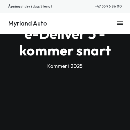
Åpningstider i dag
:
Stengt
+47 35 96 86 00
Myrland Auto
Myrland
e-Deliver 5 -
Auto
kommer snart
Kommer i 2025