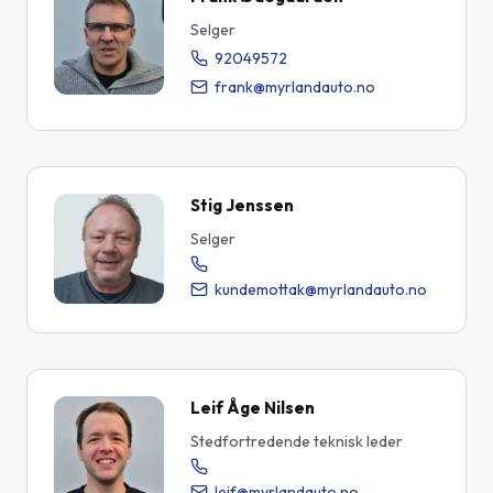
Selger
92049572
frank@myrlandauto.no
Stig Jenssen
Selger
kundemottak@myrlandauto.no
Leif Åge Nilsen
Stedfortredende teknisk leder
leif@myrlandauto.no