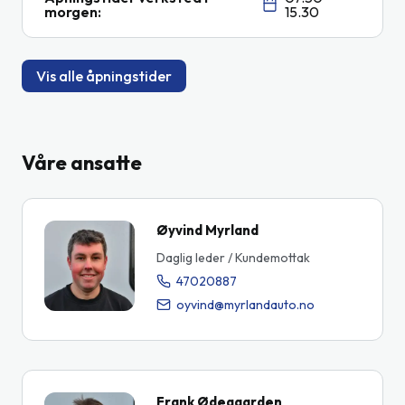
morgen
:
15.30
Vis alle åpningstider
Våre ansatte
Øyvind Myrland
Daglig leder / Kundemottak
47020887
oyvind@myrlandauto.no
Frank Ødegaarden