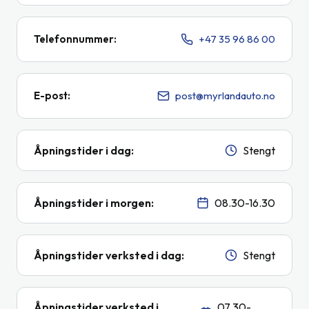
Telefonnummer
:
+47 35 96 86 00
E-post
:
post@myrlandauto.no
Åpningstider i dag
:
Stengt
Åpningstider i morgen
:
08.30-16.30
Åpningstider verksted i dag
:
Stengt
Åpningstider verksted i
07.30-