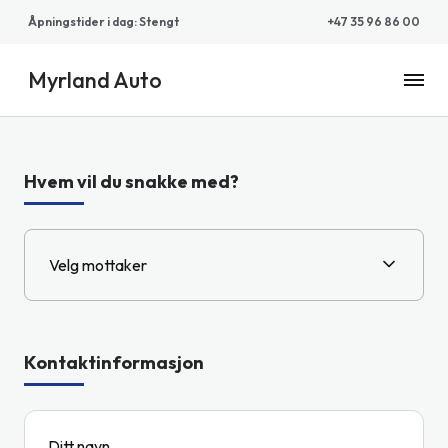
Åpningstider i dag
:
Stengt
+47 35 96 86 00
Myrland Auto
Myrland
Auto
Hvem vil du snakke med?
Velg mottaker
Kontaktinformasjon
Ditt navn