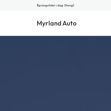
Åpningstider i dag
:
Stengt
Myrland Auto
Myrland
Auto